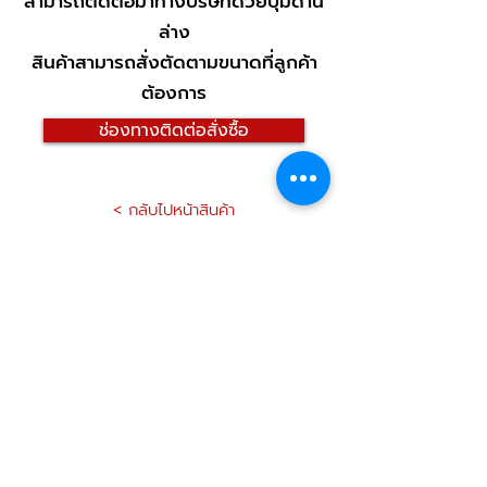
สามารถติดต่อมาทางบริษัทด้วยปุ่มด้าน
ล่าง
สินค้าสามารถสั่งตัดตามขนาดที่ลูกค้า
ต้องการ
ช่องทางติดต่อสั่งซื้อ
< กลับไปหน้าสินค้า
Contact Us
บริษัท เอส พี วี ซี อินเตอร์เนชั่นแนล จำกัด
759/9 ซอย พระรามสาม ที่ 39 ถนน
พระราม 3
แขวงบางโพงพาง เขตยานนาวา
กรุงเทพมหานคร 10120