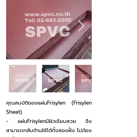
คุณสมบัติของแผ่นFrisylen (Frisylen
Sheet)
- แผ่นFrisylenมีผิวเรียบสวย จึง
สามารถกลับด้านใช้ได้ทั้งสองฝั่ง ไม่ต้อง