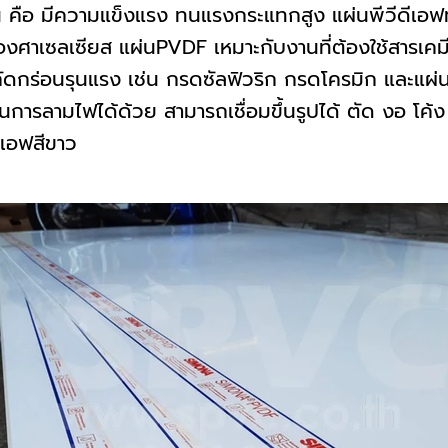
น คือ มีความแข็งแรง ทนแรงกระแทกสูง แผ่นพีวีดีเอฟ
งศาเซลเซียส แผ่นPVDF เหมาะกับงานที่ต้องใช้สารเคมีท
ิ์กัดกร่อนรุนแรง เช่น กรดซัลฟิวริก กรดโครมิก และแผ
การลามไฟได้ด้วย สามารถเชื่อมขึ้นรูปได้ ตัด งอ โค้ง 
ดีเอฟสีขาว