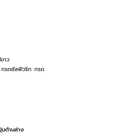
สีขาว
่น กรดซัลฟิวริก กรด
่มด้านล่าง