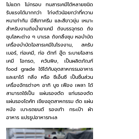
ไม่แตก ไม่กรอบ ทนสารเคมีได้หลายชนิด
รับแรงได้มากกว่า โก่งตัวน้อยกว่าที่ความ
หนาเท่ากัน มีสีเทาครีม และสีขาวขุ่น เหมาะ
สำหรับงานถังน้ำยาเคมี ถังบรรจุกรด ถัง
ชุบโลหะต่าง ๆ บาเรล ถังกลิ้งชุบ หอบำบัด
เครื่องบำบัดไอสารเคมีในโรงงาน, สครับ
เบอร์, ท่อเคมี, ท่อ ดักท์ ฮู๊ด ระบายไอสาร
เคมี ไอกรด, ควันพิษ, เป็นผลิตภัณฑ์
food grade ใช้ได้กับอุตสาหกรรมอาหาร
และยาได้ กลึง หรือ ซีเอ็นซี เป็นชิ้นส่วน
เครื่องจักรต่างๆ อาทิ บูช เฟือง เพลา ได้
สามารถใช้เป็น แผ่นรองตัด แท่นรองตัด
แผ่นรองไดคัท เขียงอุตสาหกรรม ตัด แผ่น
หนัง เบาะรถยนต์ รองเท้า กระเป๋า ผ้า
อาหาร แปรรูปอาหารทะเล