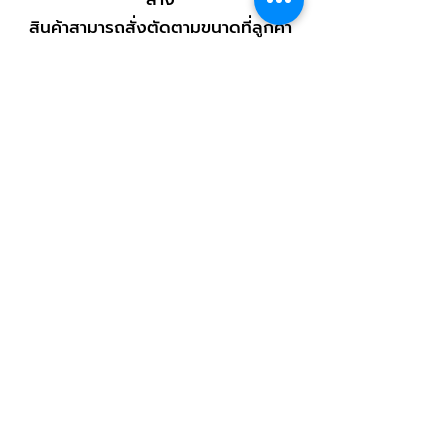
สินค้าสามารถสั่งตัดตามขนาดที่ลูกค้า
ต้องการ
ช่องทางติดต่อสั่งซื้อ
< กลับไปหน้าสินค้า
Contact Us
บริษัท เอส พี วี ซี อินเตอร์เนชั่นแนล จำกัด
759/9 ซอย พระรามสาม ที่ 39 ถนน
พระราม 3
แขวงบางโพงพาง เขตยานนาวา
กรุงเทพมหานคร 10120
Tel.
02-683-2200
Email: spvc@spvc.co.th