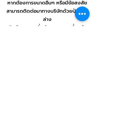
หากต้องการขนาดอื่นๆ หรือมีข้อสงสัย
สามารถติดต่อมาทางบริษัทด้วยปุ่มด้าน
ล่าง
สินค้าสามารถสั่งตัดตามขนาดที่ลูกค้า
ต้องการ
ช่องทางติดต่อสั่งซื้อ
< กลับไปหน้าสินค้า
Contact Us
บริษัท เอส พี วี ซี อินเตอร์เนชั่นแนล จำกัด
759/9 ซอย พระรามสาม ที่ 39 ถนน
พระราม 3
แขวงบางโพงพาง เขตยานนาวา
กรุงเทพมหานคร 10120