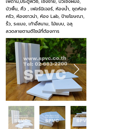
เพดาน,ประตูพีวีซี, เชิงชาย, บัวเชิงผนัง,
บัวพื้น, คิ้ว , เฟอร์นิเจอร์, ห้องน้ำ, ชุดห้อง
ครัว, ห้องซาวน่า, ห้อง Lab, ป้ายโฆษณา,
รั้ว, ระแนง, เก้าอี้สนาม, ไม้แบบ, ฉลุ
ลวดลายตามดีไซน์ที่ต้องการ