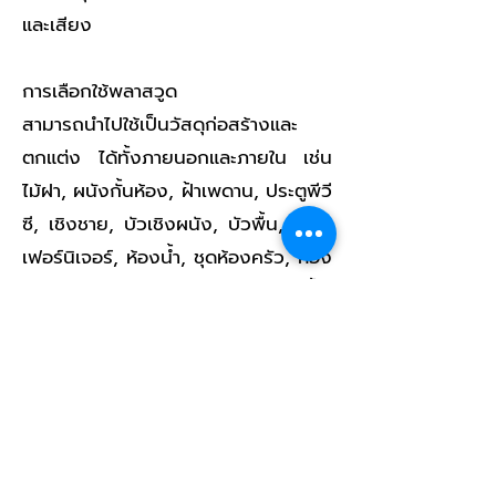
และเสียง
การเลือกใช้พลาสวูด
สามารถนำไปใช้เป็นวัสดุก่อสร้างและ
ตกแต่ง ได้ทั้งภายนอกและภายใน เช่น
ไม้ฝา, ผนังกั้นห้อง, ฝ้าเพดาน, ประตูพีวี
ซี, เชิงชาย, บัวเชิงผนัง, บัวพื้น, คิ้ว ,
เฟอร์นิเจอร์, ห้องน้ำ, ชุดห้องครัว, ห้อง
ซาวน่า, ห้อง Lab, ป้ายโฆษณา, รั้ว,
ระแนง, เก้าอี้สนาม, ไม้แบบ และอื่นๆ
ตามความคิดสร้างสรรค์ของแต่ละบุคคล
ขนาดสินค้า
แผ่นพลาสวูดใช้งานภายใน ขนาด
1220x2440 mm. ความหนา 1, 2, 3, 4,