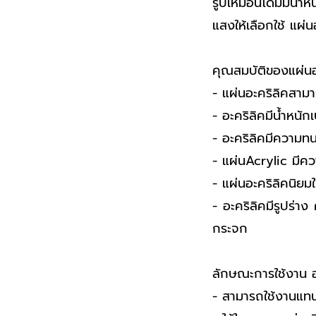
รูปเหมือนโดมมีน้ำห
แสงให้เลือกใช้ แผ่
คุณสมบัติของแผ่นอ
- แผ่นอะคริลิคสามา
- อะคริลิคมีน้ำหนัก
- อะคริลิคมีความ
- แผ่นAcrylic มีคว
- แผ่นอะคริลิคนิย
- อะคริลิคมีรูปร่
กระจก
ลักษณะการใช้งาน อ
- สามารถใช้งานแท