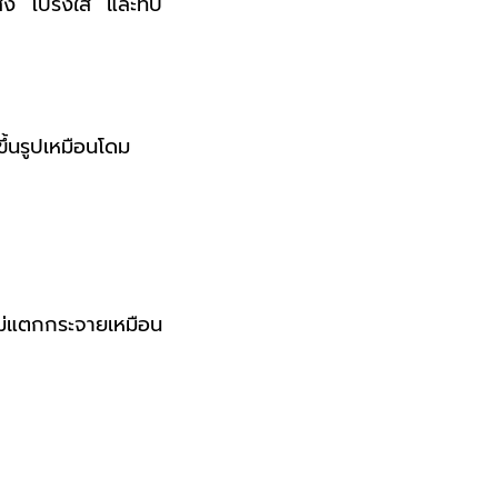
แสง โปร่งใส และทึบ
ึ้นรูปเหมือนโดม
ไม่แตกกระจายเหมือน