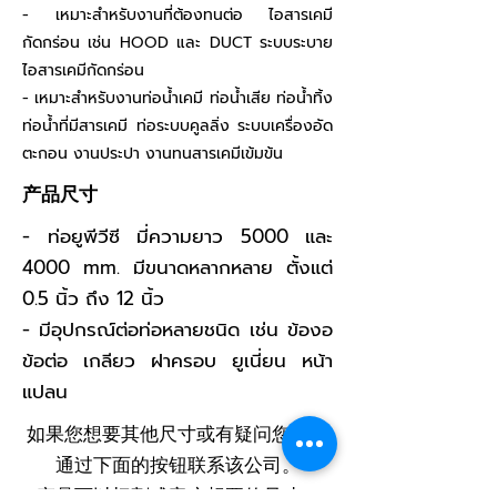
- เหมาะสำหรับงานที่ต้องทนต่อ ไอสารเคมี
กัดกร่อน เช่น HOOD และ DUCT ระบบระบาย
ไอสารเคมีกัดกร่อน
- เหมาะสำหรับงานท่อน้ำเคมี ท่อน้ำเสีย ท่อน้ำทิ้ง
ท่อน้ำที่มีสารเคมี ท่อระบบคูลลิ่ง ระบบเครื่องอัด
ตะกอน งานประปา งานทนสารเคมีเข้มข้น
产品尺寸
- ท่อยูพีวีซี มี่ความยาว 5000 และ
4000 mm. มีขนาดหลากหลาย ตั้งแต่
0.5 นิ้ว ถึง 12 นิ้ว
- มีอุปกรณ์ต่อท่อหลายชนิด เช่น ข้องอ
ข้อต่อ เกลียว ฝาครอบ ยูเนี่ยน หน้า
แปลน
如果您想要其他尺寸或有疑问您可以
通过下面的按钮联系该公司。
产品可以切割成客户想要的尺寸。