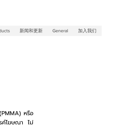
ducts
新闻和更新
General
加入我们
 (PMMA) หรือ
รรค์โฆษณา ไม่