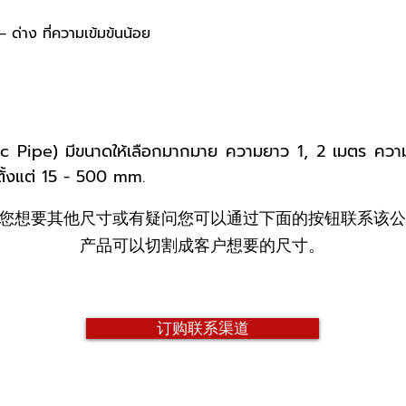
– ด่าง ที่ความเข้มข้นน้อย
ylic Pipe) มีขนาดให้เลือกมากมาย ความยาว 1, 2 เมตร คว
ตั้งแต่ 15 - 500 mm.
您想要其他尺寸或有疑问您可以通过下面的按钮联系该公
产品可以切割成客户想要的尺寸。
订购联系渠道