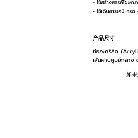
- ใช้สร้างสรรค์โฆษณา
- ใช้เดินสารเคมี กรด 
产品尺寸
ท่ออะคริลิค (Acr
เส้นผ่านศูนย์กลาง 
如果