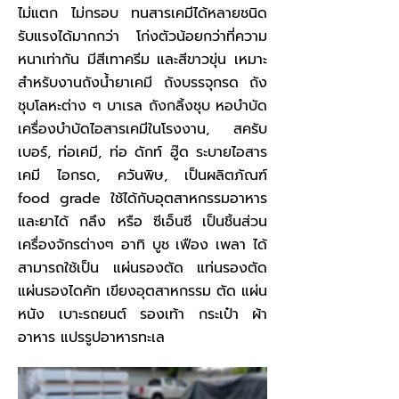
ไม่แตก ไม่กรอบ ทนสารเคมีได้หลายชนิด
รับแรงได้มากกว่า โก่งตัวน้อยกว่าที่ความ
หนาเท่ากัน มีสีเทาครีม และสีขาวขุ่น เหมาะ
สำหรับงานถังน้ำยาเคมี ถังบรรจุกรด ถัง
ชุบโลหะต่าง ๆ บาเรล ถังกลิ้งชุบ หอบำบัด
เครื่องบำบัดไอสารเคมีในโรงงาน, สครับ
เบอร์, ท่อเคมี, ท่อ ดักท์ ฮู๊ด ระบายไอสาร
เคมี ไอกรด, ควันพิษ, เป็นผลิตภัณฑ์
food grade ใช้ได้กับอุตสาหกรรมอาหาร
และยาได้ กลึง หรือ ซีเอ็นซี เป็นชิ้นส่วน
เครื่องจักรต่างๆ อาทิ บูช เฟือง เพลา ได้
สามารถใช้เป็น แผ่นรองตัด แท่นรองตัด
แผ่นรองไดคัท เขียงอุตสาหกรรม ตัด แผ่น
หนัง เบาะรถยนต์ รองเท้า กระเป๋า ผ้า
อาหาร แปรรูปอาหารทะเล